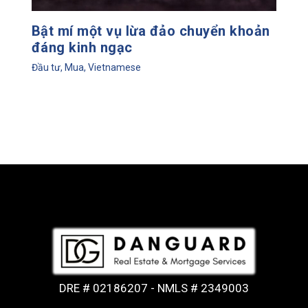
Bật mí một vụ lừa đảo chuyển khoản
đáng kinh ngạc
Đầu tư
,
Mua
,
Vietnamese
DRE # 02186207 - NMLS # 2349003