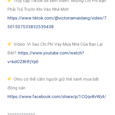
Truy cập Tiktok để xem thêm: Những Chi Phí Bạn
Phải Trả Trước Khi Vào Nhà Mới!
https://www.tiktok.com/@victoriamaidang/video/7
501507533832539438
Video: Vì Sao Chi Phí Vay Mua Nhà Của Bạn Lại
Đắt?
https://www.youtube.com/watch?
v=bdOZ8HfjYp0
Ohio có thể cấm người giữ thẻ xanh mua bất
động sản
https://www.
facebook
.com/share/p/1CQqv8vWj4/
============