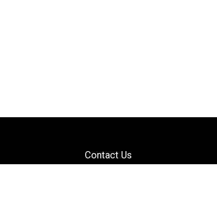
Contact Us
Email: support@danguard.com
Facebook
YouTube
X
LinkedIn