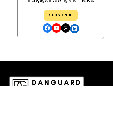
SUBSCRIBE
Facebook
YouTube
X
LinkedIn
DRE # 02186207 - NMLS # 2349003
Copyright © 2026 DANGUARD