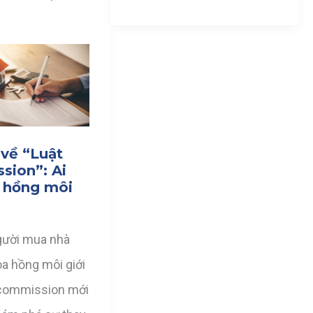
 về “Luật
sion”: Ai
 hồng môi
gười mua nhà
oa hồng môi giới
 commission mới