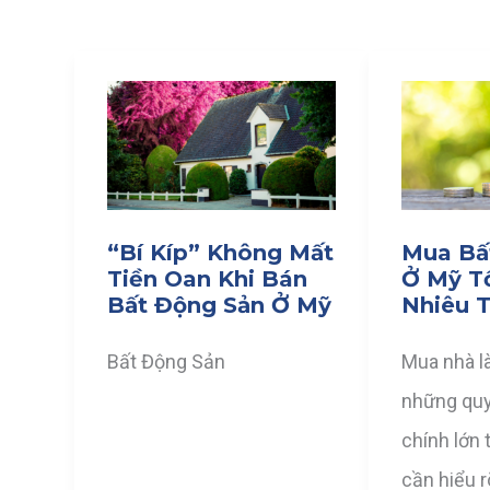
“Bí Kíp” Không Mất
Mua Bấ
Tiền Oan Khi Bán
Ở Mỹ T
Bất Động Sản Ở Mỹ
Nhiêu T
Bất Động Sản
Mua nhà l
những quyế
chính lớn 
cần hiểu r