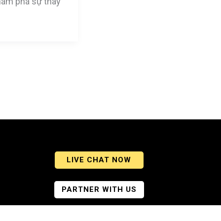
ám phá sự thay
LIVE CHAT NOW
PARTNER WITH US
We Do Not Sell Your Personal Information