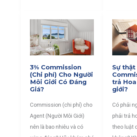
3% Commission
Sự thật
(Chi phí) Cho Người
Commis
Môi Giới Có Đáng
trả Hoa
Giá?
giới?
Commission (chi phí) cho
Có phải n
Agent (Người Môi Giới)
phải trả h
nên là bao nhiêu và có
theo luật