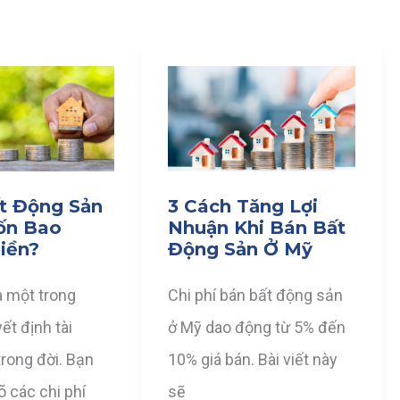
t Động Sản
3 Cách Tăng Lợi
ốn Bao
Nhuận Khi Bán Bất
iền?
Động Sản Ở Mỹ
à một trong
Chi phí bán bất động sản
t định tài
ở Mỹ dao động từ 5% đến
trong đời. Bạn
10% giá bán. Bài viết này
õ các chi phí
sẽ