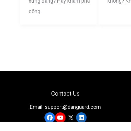
xứng đáng? Hãy khám phá
không? Kh
công
Contact Us
Email: support@danguard.com
Facebook
YouTube
X
LinkedIn