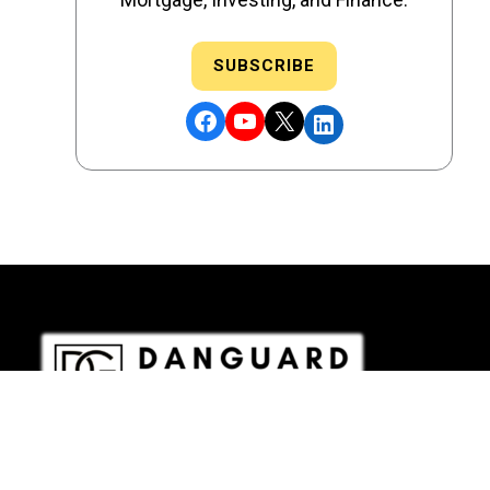
SUBSCRIBE
Facebook
YouTube
X
LinkedIn
DRE # 02186207 - NMLS # 2349003
Copyright © 2026 DANGUARD