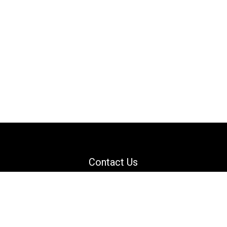
Contact Us
Email: support@danguard.com
Facebook
YouTube
X
LinkedIn