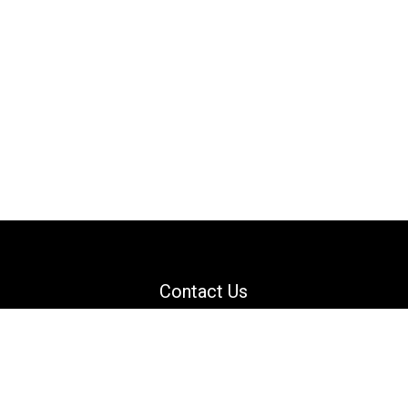
Contact Us
Email: support@danguard.com
Facebook
YouTube
X
LinkedIn