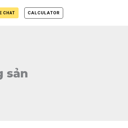
CALCULATOR
VE CHAT
g sản