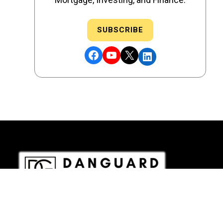
SUBSCRIBE
Facebook
YouTube
X
LinkedIn
DRE # 02186207 - NMLS # 2349003
Copyright © 2026 DANGUARD