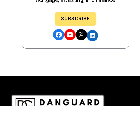
SUBSCRIBE
Facebook
YouTube
X
LinkedIn
DRE # 02186207 - NMLS # 2349003
Copyright © 2026 DANGUARD