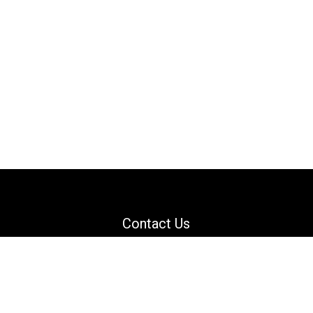
Contact Us
Email: support@danguard.com
Facebook
YouTube
X
LinkedIn