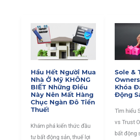
Hầu Hết Người Mua
Sole & 
Nhà Ở Mỹ KHÔNG
Ownersh
BIẾT Những Điều
Khóa Đ
Này Nên Mất Hàng
Động S
Chục Ngàn Đô Tiền
Thuế!
Tìm hiểu 
vs Trust 
Khám phá kiến thức đầu
bất động 
tư bất động sản, thuế lợi