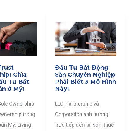
Trust
Đầu Tư Bất Động
ip: Chìa
Sản Chuyên Nghiệp
ầu Tư Bất
Phải Biết 3 Mô Hình
ản ở Mỹ!
Này!
Sole Ownership
LLC, Partnership và
Ownership trong
Corporation ảnh hưởng
sản Mỹ. Living
trực tiếp đến tài sản, thuế